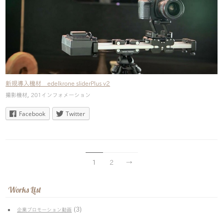
新規導入機材 edelkrone sliderPlus v2
,
撮影機材
201インフォメーション
Facebook
Twitter
1
2
→
Works List
(3)
企業プロモーション動画