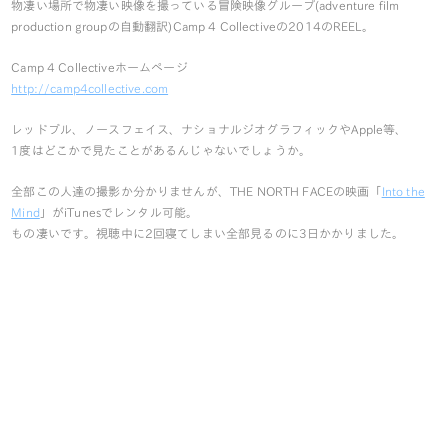
物凄い場所で物凄い映像を撮っている冒険映像グループ(adventure film
production groupの自動翻訳)Camp 4 Collectiveの2014のREEL。
Camp 4 Collectiveホームページ
http://camp4collective.com
レッドブル、ノースフェイス、ナショナルジオグラフィックやApple等、
1度はどこかで見たことがあるんじゃないでしょうか。
全部この人達の撮影か分かりませんが、THE NORTH FACEの映画「
Into the
Mind
」がiTunesでレンタル可能。
もの凄いです。視聴中に2回寝てしまい全部見るのに3日かかりました。