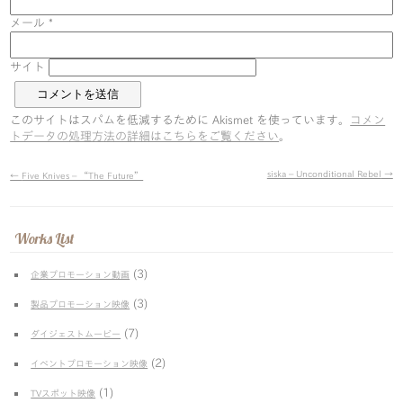
メール
*
サイト
このサイトはスパムを低減するために Akismet を使っています。
コメン
トデータの処理方法の詳細はこちらをご覧ください
。
siska – Unconditional Rebel
→
←
Five Knives – “The Future”
Works List
(3)
企業プロモーション動画
(3)
製品プロモーション映像
(7)
ダイジェストムービー
(2)
イベントプロモーション映像
(1)
TVスポット映像