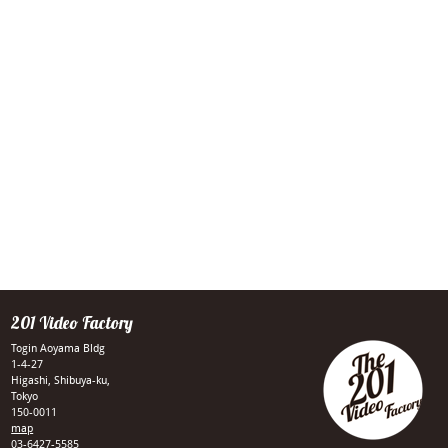
201 Video Factory
Togin Aoyama Bldg
1-4-27
Higashi, Shibuya-ku,
Tokyo
150-0011
map
03-6427-5585