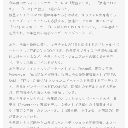
今年度のオフィシャルサポーターには「飯豊まりえ」・「渡邊ヒロア
キ」・「GEM」が就任、3組となった。
飯豊まりえとGEMの2組は昨年から引き続き、キラチャレ出身者とし
てキッズ・ジュニアたちを応援する。渡邊ヒロアキは日本テレビ系
「ZIP!」の人気コーナー「にっぽんわくわくキャラバン」に2年連続で
起用され、今年注目の若手シンガーソングライターだ。
また、予選～決勝に渡り、キラチャレ2015を応援するスペシャルサポ
ーターとしてTRFのDJ KOOが決定。昨年度サプライズで予選会場に駆
けつけたりするなど、今年もキッズ・ジュニアたちの輝く姿を見守
り、アツく応援してくれるだろう。
また過去オフィシャルサポーターとしては、Dream5、東京女子流、
Prizmmy☆、Da-iCEなどが歴任。決勝大会の特別審査員としてTRFの
SAM ・ETSU・CHIHARUといったエイベックスを代表するアーティス
ト、世界的ダンサーであるTAKAHIRO、活躍中のモデルである大石参
月、西田有沙らが過去大会で参加している。
過去キラチャレからは、今年度のオフィシャルサポーターであり、集
英社『Seventeen』専属モデル、女優として活躍中の「飯豊まりえ」
や「東京女子流」のメンバー3人（山邊未夢、中江友梨、小西彩乃）等
が輩出されている。
今年度もキッズ時計とコラボしたオーディションを同時開催。本オー