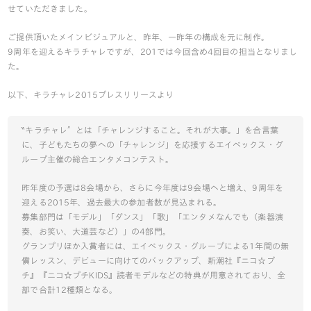
せていただきました。
ご提供頂いたメインビジュアルと、昨年、一昨年の構成を元に制作。
9周年を迎えるキラチャレですが、201では今回含め4回目の担当となりまし
た。
以下、キラチャレ2015プレスリリースより
‶キラチャレ″とは「チャレンジすること。それが大事。」を合言葉
に、子どもたちの夢への「チャレンジ」を応援するエイベックス・グ
ループ主催の総合エンタメコンテスト。
昨年度の予選は8会場から、さらに今年度は9会場へと増え、9周年を
迎える2015年、過去最大の参加者数が見込まれる。
募集部門は「モデル」「ダンス」「歌」「エンタメなんでも（楽器演
奏、お笑い、大道芸など）」の4部門。
グランプリほか入賞者には、エイベックス・グループによる1年間の無
償レッスン、デビューに向けてのバックアップ、新潮社『ニコ☆プ
チ』『ニコ☆プチKIDS』読者モデルなどの特典が用意されており、全
部で合計12種類となる。