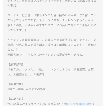
ディションを勝ち抜いたキッズはキラチャレ決勝大会に進出できると
の事だ。
コンテスト担当者：「歌やダンスを習い始めたばかり、また習ってい
ない子でも大丈夫です。ステージに立ち、チャレンジすることが大
事！この夏、より多くの未来のスターにお会いできることを楽しみに
しています。」
キラチャレは書類選考なし。応募した全員が予選に参加できる。（各
会場、対応人数の上限を超える場合は先着順によるエントリー締切と
なる。）
全国各地で、子どもたちのチャレンジの夏が今年も始まる。
【応募部門】
「モデル」「ダンス」「歌」「エンタメなんでも（楽器演奏、お笑
い、大道芸など）」の4部門
【応募対象】
3歳から中学3年生までの男女
【応募方法】
WEB応募のみ：キラチャレ2015公式HP （
http://avex.jp/kiratto/
）