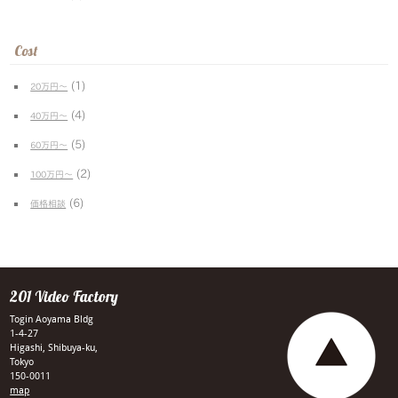
Cost
(1)
20万円〜
(4)
40万円〜
(5)
60万円〜
(2)
100万円〜
(6)
価格相談
201 Video Factory
Togin Aoyama Bldg
1-4-27
Higashi, Shibuya-ku,
Tokyo
150-0011
map