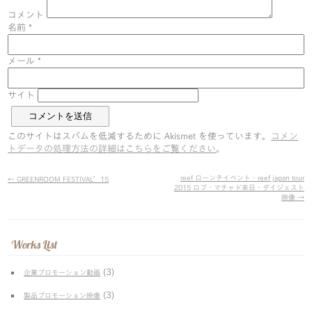
コメント
名前
*
メール
*
サイト
このサイトはスパムを低減するために Akismet を使っています。
コメン
トデータの処理方法の詳細はこちらをご覧ください
。
reef ローンチイベント・reef japan tour
←
GREENROOM FESTIVAL’15
2015 ロブ・マチャド来日・ダイジェスト
映像
→
Works List
(3)
企業プロモーション動画
(3)
製品プロモーション映像